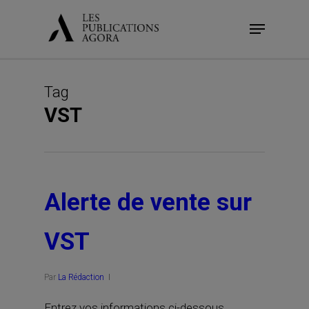
Skip
Menu
to
main
content
Tag
VST
Alerte de vente sur
VST
Par
La Rédaction
Entrez vos informations ci-dessous.