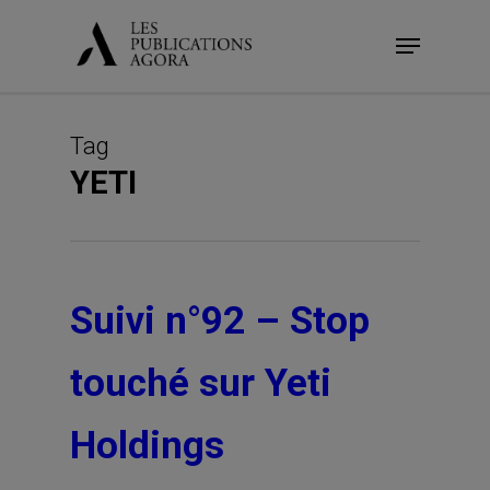
Skip
Menu
to
main
content
Tag
YETI
Suivi n°92 – Stop
touché sur Yeti
Holdings