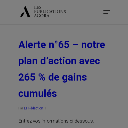
Skip
Menu
to
main
content
Alerte n°65 – notre
plan d’action avec
265 % de gains
cumulés
Par
La Rédaction
Entrez vos informations ci-dessous.