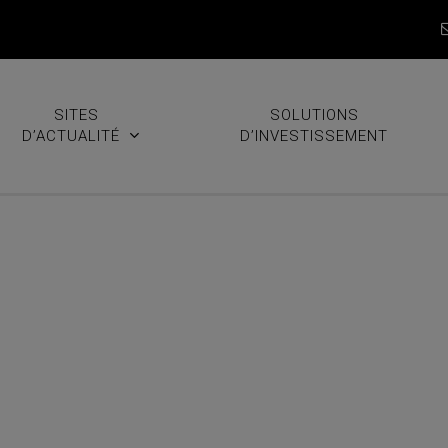
SITES
SOLUTIONS
D’ACTUALITÉ
D’INVESTISSEMENT
ptembre 2025
ous. IDENTIFIANT OU ADRESSE EMAIL MOT DE PASSE Se souve