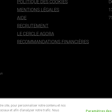
POLITIQUE DES COOKIES
D
MENTIONS LÉGALES
1
AIDE
7
RECRUTEMENT
LE CERCLE AGORA
RECOMMANDATIONS FINANCIÈRES
 un
e site, pour personnaliser notre contenu et nos
ociaux et afin d’analyser notre trafic. Nous
Paramètres des