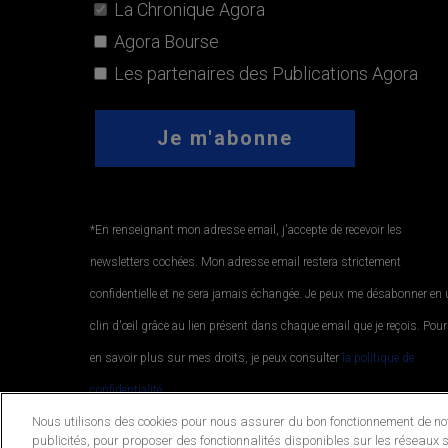
La Chronique Agora
Agora Bourse
Les partenaires des Publications Agora
*En renseignant mon adresse email, j'accepte de recevoir les
newsletters cochées. Mon adresse email restera strictement
confidentielle et ne sera jamais échangée. Je peux me désabonner en
clin d'œil grâce au lien présent dans chaque email que je reçois. Pour
en savoir plus sur mes droits, je peux consulter
la politique de
confidentialité.
.
Nous utilisons des cookies pour nous assurer du bon fonctionnement de notr
publicités, pour proposer des fonctionnalités disponibles sur les réseaux s