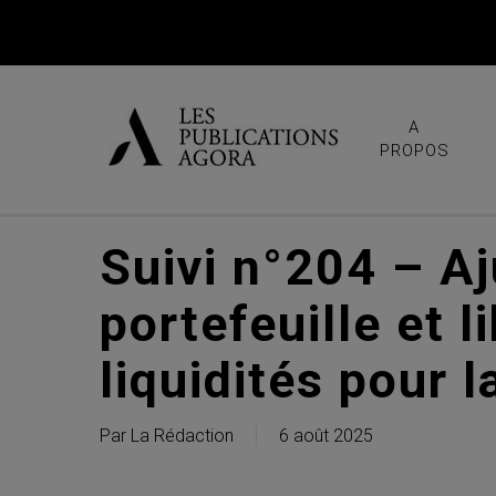
Skip
to
main
content
A
PROPOS
Suivi n°204 – A
portefeuille et l
liquidités pour l
Par
La Rédaction
6 août 2025