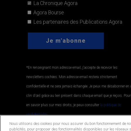
La Chronique Agora
Agora Bourse
Les partenaires des Publications Agora
*En renseignant mon adresse email, j'accepte de recevoir les
newsletters cochées. Mon adresse email restera strictement
confidentielle et ne sera jamais échangée. Je peux me désabonner en
clin d'œil grâce au lien présent dans chaque email que je reçois. Pour
en savoir plus sur mes droits, je peux consulter
la politique de
confidentialité.
.
Nous utilisons des cookies pour nous assurer du bon fonctionnement de notr
publicités, pour proposer des fonctionnalités disponibles sur les réseaux s