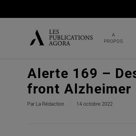
Skip
to
main
content
A
PROPOS
Alerte 169 – De
front Alzheimer
Par
La Rédaction
14 octobre 2022