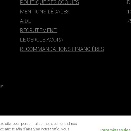
POLITIQUE DES COOKIES
D
MENTIONS LÉGALES
1
AIDE
7
RECRUTEMENT
LE CERCLE AGORA
RECOMMANDATIONS FINANCIÈRES
 un
e site, pour personnaliser notre contenu et nos
ociaux et afin d’analyser notre trafic. Nous
Paramètres des