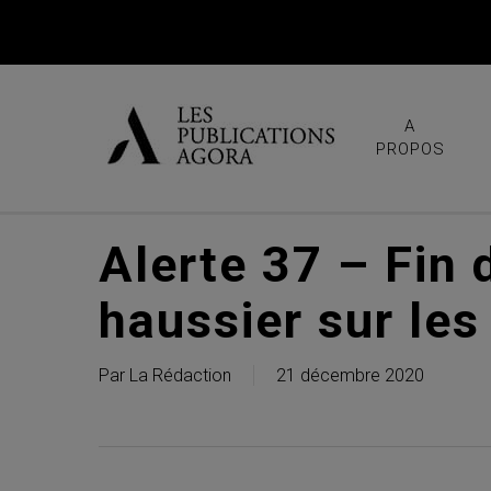
Skip
to
main
content
A
PROPOS
Alerte 37 – Fin 
haussier sur le
Par
La Rédaction
21 décembre 2020