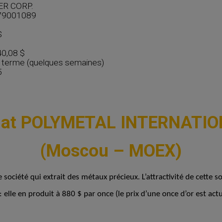
ER CORP.
79001089
$
0,08 $
terme (quelques semaines)
5
at POLYMETAL INTERNATI
(Moscou – MOEX)
iété qui extrait des métaux précieux. L’attractivité de cette so
: elle en produit à 880 $ par once (le prix d’une once d’or est ac