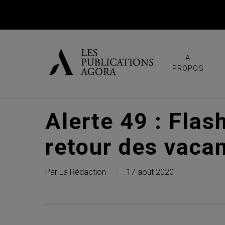
Skip
to
main
content
A
PROPOS
Alerte 49 : Flash
retour des vaca
Par
La Rédaction
17 août 2020