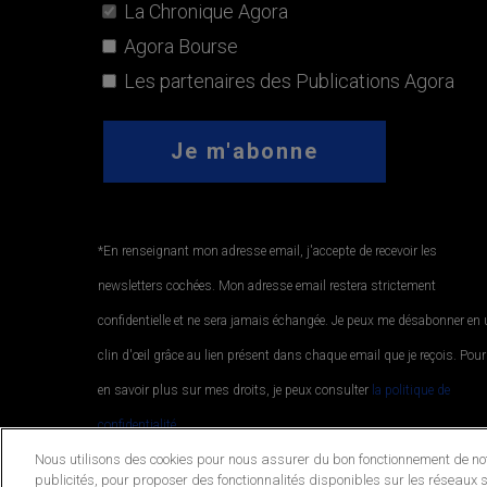
La Chronique Agora
Agora Bourse
Les partenaires des Publications Agora
*En renseignant mon adresse email, j'accepte de recevoir les
newsletters cochées. Mon adresse email restera strictement
confidentielle et ne sera jamais échangée. Je peux me désabonner en
clin d'œil grâce au lien présent dans chaque email que je reçois. Pour
en savoir plus sur mes droits, je peux consulter
la politique de
confidentialité.
.
Nous utilisons des cookies pour nous assurer du bon fonctionnement de notr
publicités, pour proposer des fonctionnalités disponibles sur les réseaux s