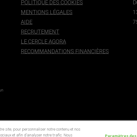
POLITIQUE DES COOKIES
D
MENTIONS LÉGALES
1
AIDE
7
RECRUTEMENT
LE CERCLE AGORA
RECOMMANDATIONS FINANCIÈRES
 un
e site, pour personnaliser notre contenu et nos
ociaux et afin d’analyser notre trafic. Nous
Paramètres des