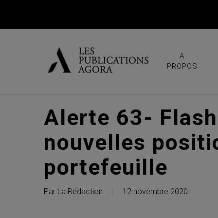
Skip
to
main
content
A
PROPOS
Alerte 63- Flash
nouvelles positi
portefeuille
Par
La Rédaction
12 novembre 2020