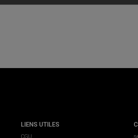
LIENS UTILES
C
CGU
s