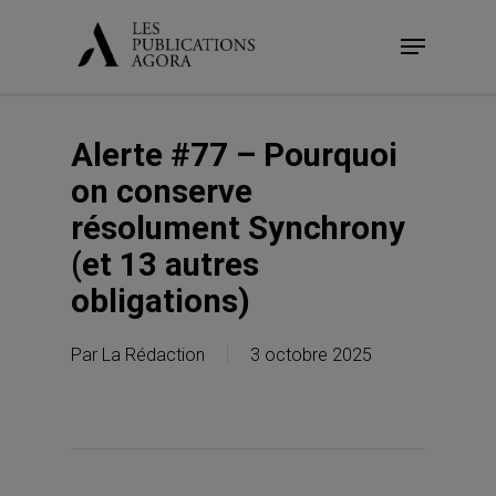
Skip
Menu
to
main
content
Alerte #77 – Pourquoi
on conserve
résolument Synchrony
(et 13 autres
obligations)
Par
La Rédaction
3 octobre 2025