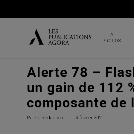
Skip
to
main
content
A
PROPOS
Alerte 78 – Flas
un gain de 112 %
composante de 
Par
La Rédaction
4 février 2021