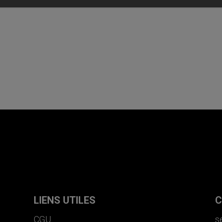
LIENS UTILES
C
CGU
s