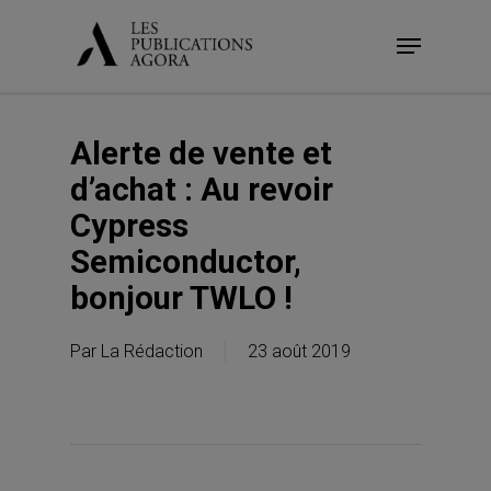
Skip
Menu
to
main
content
Alerte de vente et
d’achat : Au revoir
Cypress
Semiconductor,
bonjour TWLO !
Par
La Rédaction
23 août 2019