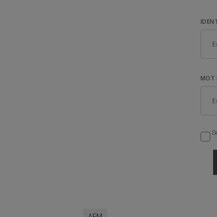
IDEN
MOT 
Se
AEM