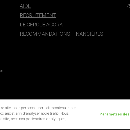
AIDE
7
RECRUTEMENT
LE CERCLE AGORA
RECOMMANDATIONS FINANCIÈRES
 un
e site, pour personnaliser notre contenu et nos
ociaux et afin d’analyser notre trafic. Nous
Paramètres des
e site, avec nos partenaires analytiques,