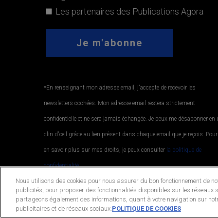
Les partenaires des Publications Agora
*En renseignant mon adresse email, j'accepte de recevoir les
newsletters cochées. Mon adresse email restera strictement
confidentielle et ne sera jamais échangée. Je peux me désabonner en
clin d'œil grâce au lien présent dans chaque email que je reçois. Pour
en savoir plus sur mes droits, je peux consulter
la politique de
confidentialité.
.
Nous utilisons des cookies pour nous assurer du bon fonctionnement de notr
publicités, pour proposer des fonctionnalités disponibles sur les réseaux s
partageons également des informations, quant à votre navigation sur notr
© 2026 Publications Agora. All Rights Reserved.
publicitaires et de réseaux sociaux.
POLITIQUE DE COOKIES