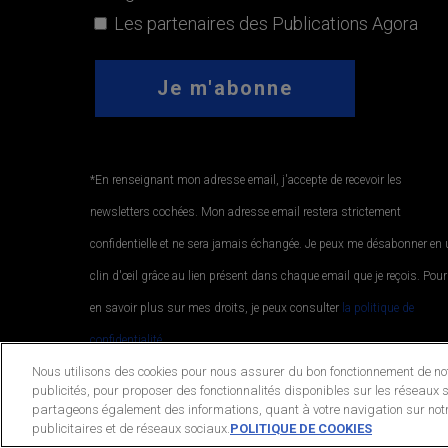
Les partenaires des Publications Agora
*En renseignant mon adresse email, j'accepte de recevoir les
newsletters cochées. Mon adresse email restera strictement
confidentielle et ne sera jamais échangée. Je peux me désabonner en
clin d'œil grâce au lien présent dans chaque email que je reçois. Pour
en savoir plus sur mes droits, je peux consulter
la politique de
confidentialité.
.
Nous utilisons des cookies pour nous assurer du bon fonctionnement de notr
publicités, pour proposer des fonctionnalités disponibles sur les réseaux s
partageons également des informations, quant à votre navigation sur notr
© 2026 Publications Agora. All Rights Reserved.
publicitaires et de réseaux sociaux.
POLITIQUE DE COOKIES