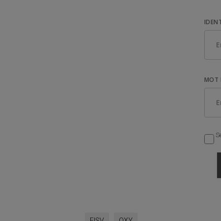
IDEN
MOT 
Se
FISV
OXY