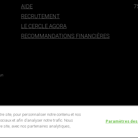
AIDE
7
RECRUTEMENT
LE CERCLE AGORA
RECOMMANDATIONS FINANCIÈRES
 un
e site, pour personnaliser notre contenu et nos
ociaux et afin d’analyser notre trafic. Nous
Paramètres des
e site, avec nos partenaires analytiques,