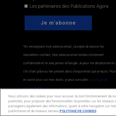
Les partenaires des Publications Agora
*En renseignant mon adresse email, j'accepte de recevoir les
newsletters cochées. Mon adresse email restera strictement
confidentielle et ne sera jamais échangée. Je peux me désabonner en
clin d'œil grâce au lien présent dans chaque email que je reçois. Pour
en savoir plus sur mes droits, je peux consulter
la politique de
confidentialité.
.
Nous utilisons des cookies pour nous assurer du bon fonctionnement de notr
publicités, pour proposer des fonctionnalités disponibles sur les réseaux s
partageons également des informations, quant à votre navigation sur notr
© 2026 Publications Agora. All Rights Reserved.
publicitaires et de réseaux sociaux.
POLITIQUE DE COOKIES