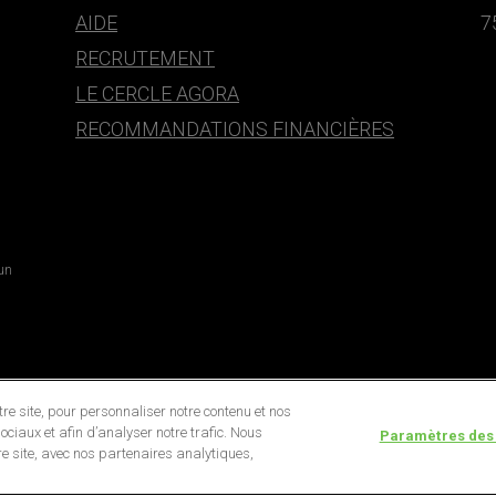
AIDE
7
RECRUTEMENT
LE CERCLE AGORA
RECOMMANDATIONS FINANCIÈRES
 un
e site, pour personnaliser notre contenu et nos
ociaux et afin d’analyser notre trafic. Nous
Paramètres des
e site, avec nos partenaires analytiques,