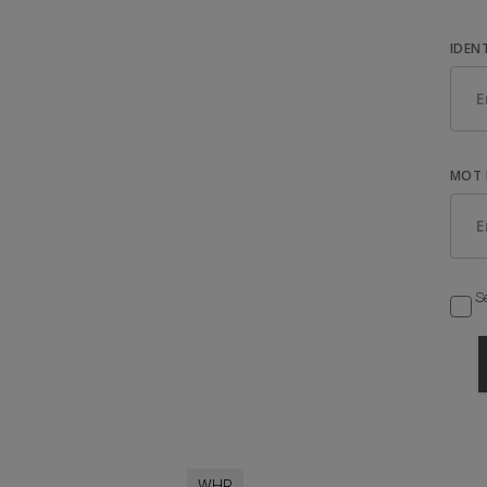
IDEN
MOT 
Se
WHR