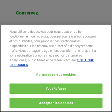
Conservez.
eBay Inc. (EBAY)
Nous utilisons des cookies pour nous assurer du bon
fonctionnement de notre site, pour personnaliser notre contenu
et nos publicités, pour proposer des fonctionnalités
eBay
a cédé
StubHub
à une société
disponibles sur les réseaux sociaux et afin d’analyser notre
européenne pour une somme
trafic. Nous partageons également des informations, quant à
votre navigation sur notre site, avec nos partenaires
s’élevant à plus de 4 Mds$.
analytiques, publicitaires et de réseaux sociaux.
POLITIQUE
DE COOKIES
Cette vente a fait grimper le cours de
Paramètres des cookies
l’action eBay, mais pas encore assez
Tout Refuser
pour que nous puissions encaisser des
gains.
Accepter les cookies