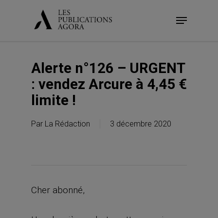
Skip
Menu
to
main
content
Alerte n°126 – URGENT
: vendez Arcure à 4,45 €
limite !
Par
La Rédaction
3 décembre 2020
Cher abonné,