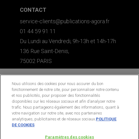
CONTACT
service-clients@publications-agora.fr
01 44 59 91 11
Du Lundi au Vendredi, 9h-13h et 14h-17h
136 Rue Saint-Denis,
75002 PARIS
Nous utilisons des cookies pour nous assurer du bon
fonctionnement de notre site, pour personnaliser notre contenu
et nos publicités, pour proposer des fonctionnalités
disponibles sur les réseaux sociaux et afin d’analyser notre
trafic. Nous partageons également des informations, quant à
votre navigation sur notre site, avec nos partenaires
analytiques, publicitaires et de réseaux sociaux.
POLITIQUE
DE COOKIES
Paramètres des cookies