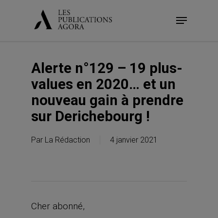
Skip
Menu
to
main
content
Alerte n°129 – 19 plus-
values en 2020… et un
nouveau gain à prendre
sur Derichebourg !
Par
La Rédaction
4 janvier 2021
Cher abonné,