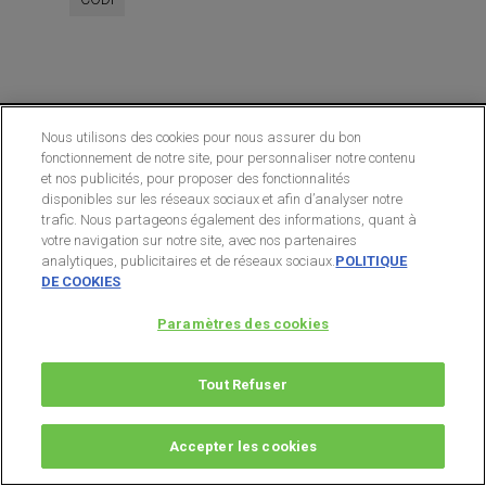
Nous utilisons des cookies pour nous assurer du bon
fonctionnement de notre site, pour personnaliser notre contenu
NOS NEWSLETTERS
et nos publicités, pour proposer des fonctionnalités
disponibles sur les réseaux sociaux et afin d’analyser notre
Email :
trafic. Nous partageons également des informations, quant à
votre navigation sur notre site, avec nos partenaires
analytiques, publicitaires et de réseaux sociaux.
POLITIQUE
DE COOKIES
La Chronique Agora
Paramètres des cookies
Agora Bourse
Les partenaires des Publications
Tout Refuser
Agora
Accepter les cookies