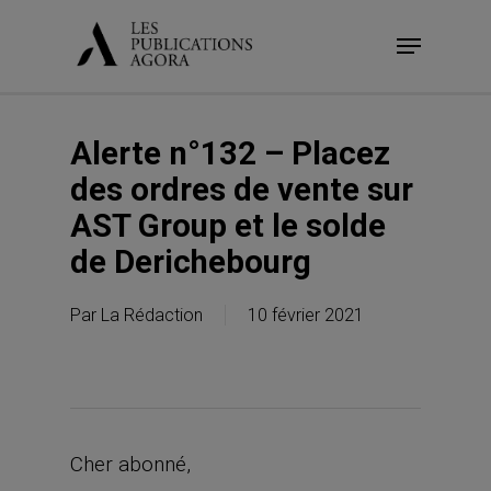
Skip
Menu
to
main
content
Alerte n°132 – Placez
des ordres de vente sur
AST Group et le solde
de Derichebourg
Par
La Rédaction
10 février 2021
Cher abonné,