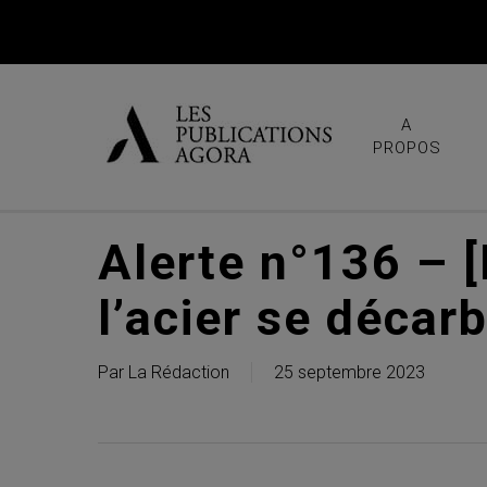
Skip
to
main
content
A
PROPOS
Alerte n°136 – 
l’acier se décar
Par
La Rédaction
25 septembre 2023