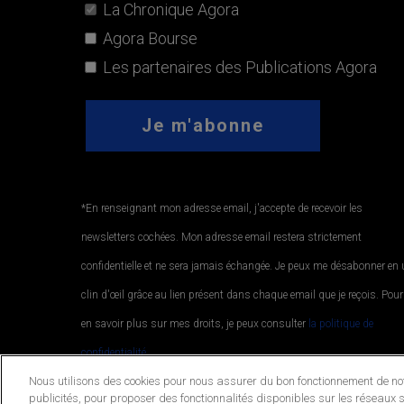
La Chronique Agora
Agora Bourse
Les partenaires des Publications Agora
*En renseignant mon adresse email, j'accepte de recevoir les
newsletters cochées. Mon adresse email restera strictement
confidentielle et ne sera jamais échangée. Je peux me désabonner en
clin d'œil grâce au lien présent dans chaque email que je reçois. Pour
en savoir plus sur mes droits, je peux consulter
la politique de
confidentialité.
.
Nous utilisons des cookies pour nous assurer du bon fonctionnement de notr
publicités, pour proposer des fonctionnalités disponibles sur les réseaux s