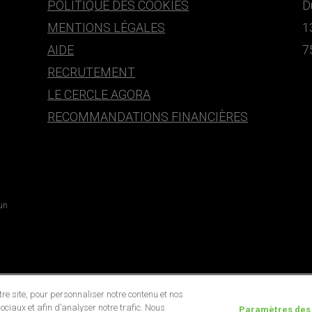
POLITIQUE DES COOKIES
D
MENTIONS LÉGALES
1
AIDE
7
RECRUTEMENT
LE CERCLE AGORA
RECOMMANDATIONS FINANCIÈRES
 un
e site, pour personnaliser notre contenu et nos
ociaux et afin d’analyser notre trafic. Nous
Paramètres des