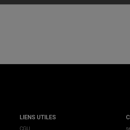
LIENS UTILES
C
CGU
s