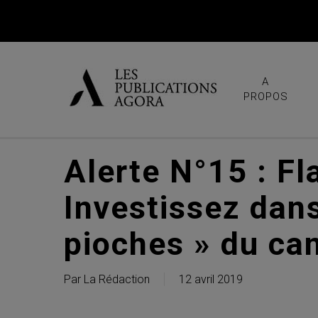
Skip
to
main
content
A
PROPOS
Alerte N°15 : Fl
Investissez dans
pioches » du can
Par
La Rédaction
12 avril 2019