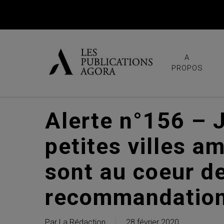
Skip
to
main
content
A
PROPOS
Alerte n°156 – J
petites villes a
sont au coeur d
recommandation
Par
La Rédaction
28 février 2020