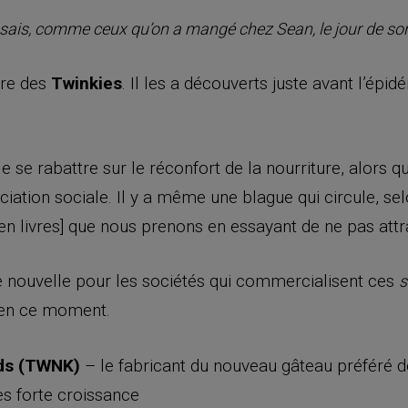
u sais, comme ceux qu’on a mangé chez Sean, le jour de so
ire des
Twinkies
. Il les a découverts juste avant l’épid
e se rabattre sur le réconfort de la nourriture, alors
ation sociale. Il y a même une blague qui circule, selo
n livres] que nous prenons en essayant de ne pas attra
te nouvelle pour les sociétés qui commercialisent ces
s
 en ce moment.
ds (TWNK)
– le fabricant du nouveau gâteau préféré
ès forte croissance