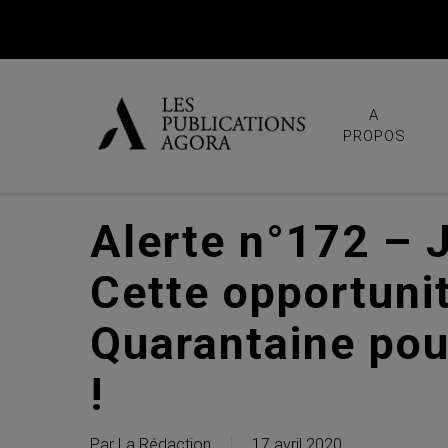
Skip
to
main
content
A
PROPOS
Alerte n°172 – J
Cette opportunit
Quarantaine pour
!
Par
La Rédaction
17 avril 2020