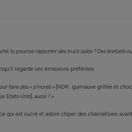
hé, tu pourras rapporter des trucs salés ? Des bretzels ou
rsqu’il regarde ses émissions préférées.
[NDR : guimauve grillée et choco
pour faire des « s’mores »
x Etats-Unis]
, aussi ? »
 ce qui est sucré et adore chiper des chamallows avant