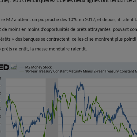
che). Vous remarquerez que les deux lignes ont tendance à
 M2 a atteint un pic proche des 10%, en 2012, et depuis, il ralentit. 
 de moins en moins d’opportunités de prêts attrayantes, pouvant com
térêts » des banques se contractent, celles-ci se montrent plus pointi
 prêts ralentit, la masse monétaire ralentit.