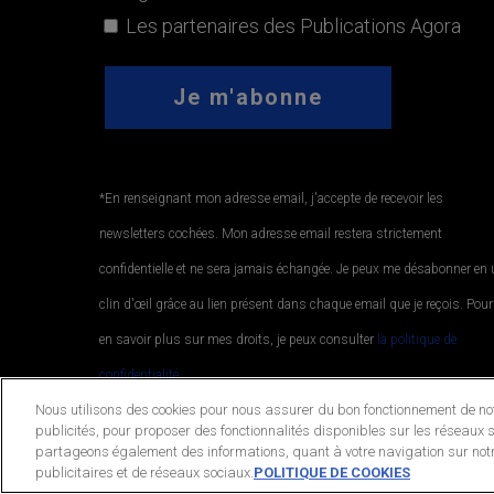
Les partenaires des Publications Agora
*En renseignant mon adresse email, j'accepte de recevoir les
newsletters cochées. Mon adresse email restera strictement
confidentielle et ne sera jamais échangée. Je peux me désabonner en
clin d'œil grâce au lien présent dans chaque email que je reçois. Pour
en savoir plus sur mes droits, je peux consulter
la politique de
confidentialité.
.
Nous utilisons des cookies pour nous assurer du bon fonctionnement de notr
publicités, pour proposer des fonctionnalités disponibles sur les réseaux s
partageons également des informations, quant à votre navigation sur notr
© 2026 Publications Agora. All Rights Reserved.
publicitaires et de réseaux sociaux.
POLITIQUE DE COOKIES