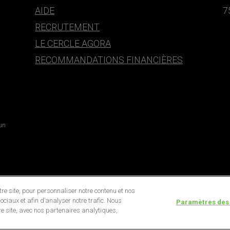
AIDE
7
RECRUTEMENT
LE CERCLE AGORA
RECOMMANDATIONS FINANCIÈRES
 un
e site, pour personnaliser notre contenu et nos
ociaux et afin d’analyser notre trafic. Nous
Paramètres des
e site, avec nos partenaires analytiques,