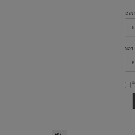
IDEN
MOT 
Se
HOT