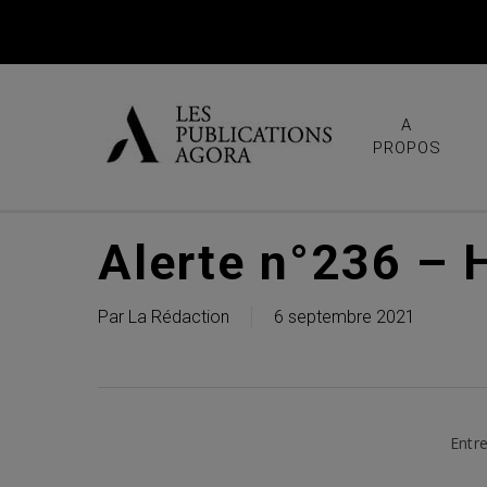
Skip
to
main
content
A
PROPOS
Alerte n°236 – 
Par
La Rédaction
6 septembre 2021
Entre