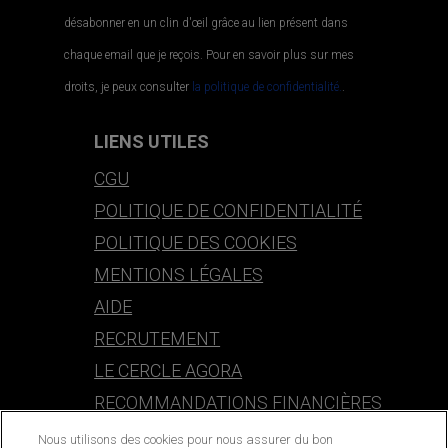
désabonner en un clin d'œil grâce au lien présent dans
chaque email que je reçois. Pour en savoir plus sur mes
droits, je peux consulter
la politique de confidentialité.
.
LIENS UTILES
CGU
POLITIQUE DE CONFIDENTIALITÉ
POLITIQUE DES COOKIES
MENTIONS LÉGALES
AIDE
RECRUTEMENT
LE CERCLE AGORA
RECOMMANDATIONS FINANCIÈRES
Nous utilisons des cookies pour nous assurer du bon