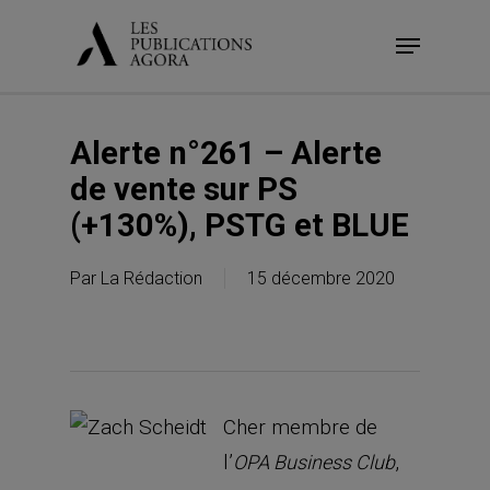
Skip
Menu
to
main
content
Alerte n°261 – Alerte
de vente sur PS
(+130%), PSTG et BLUE
Par
La Rédaction
15 décembre 2020
Cher membre de
l’
,
OPA Business Club