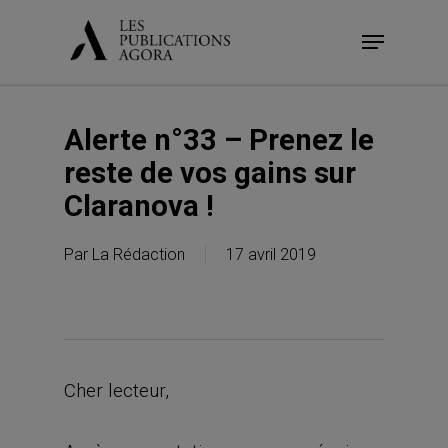
Skip
Menu
to
main
content
Alerte n°33 – Prenez le
reste de vos gains sur
Claranova !
Par
La Rédaction
17 avril 2019
Cher lecteur,