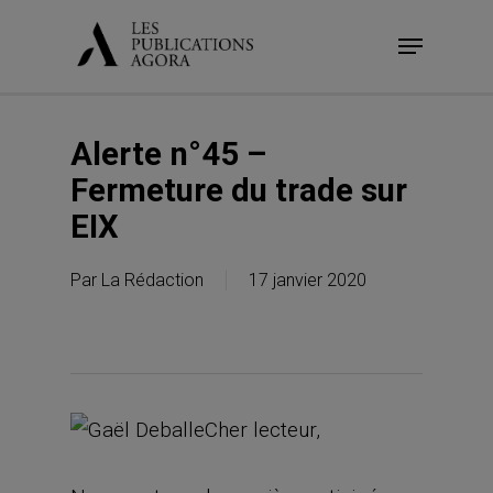
Skip
Menu
to
main
content
Alerte n°45 –
Fermeture du trade sur
EIX
Par
La Rédaction
17 janvier 2020
Cher lecteur,