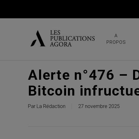
Skip
to
main
content
A
PROPOS
Alerte n°476 – D
Bitcoin infructue
Par
La Rédaction
27 novembre 2025