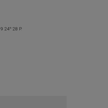
19 24
28 P.
th