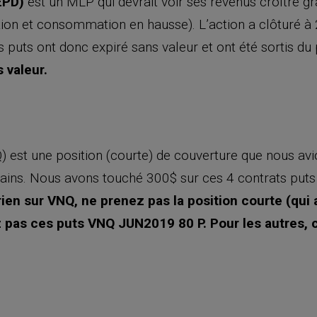
(EPD)
est un MLP qui devrait voir ses revenus croître g
tion et consommation en hausse). L’action a clôturé à
 puts ont donc expiré sans valeur et ont été sortis du 
 valeur.
 est une position (courte) de couverture que nous avi
tains. Nous avons touché 300$ sur ces 4 contrats puts 
 rien sur VNQ, ne prenez pas la position courte (qui
z pas ces puts VNQ JUN2019 80 P. Pour les autres, 