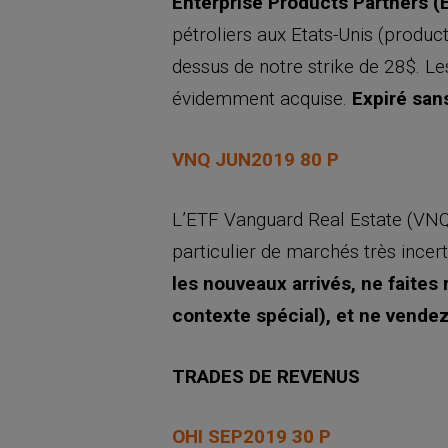
Enterprise Products Partners 
pétroliers aux Etats-Unis (produc
dessus de notre strike de 28$. Les
évidemment acquise.
Expiré sans
VNQ JUN2019 80 P
L’ETF Vanguard Real Estate (VNQ)
particulier de marchés très incer
les nouveaux arrivés, ne faites
contexte spécial), et ne vende
TRADES DE REVENUS
OHI SEP2019 30 P