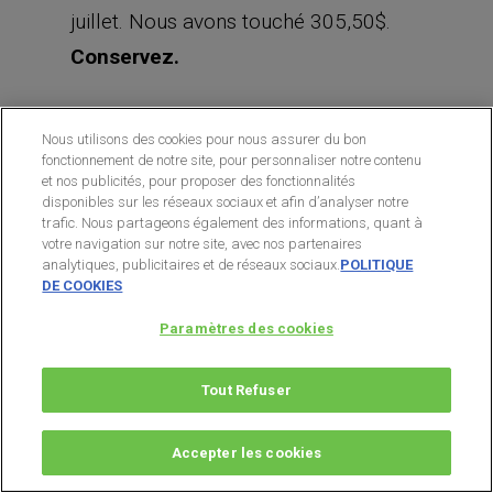
juillet. Nous avons touché 305,50$.
Conservez.
Position de 300 actions EPD
Nous utilisons des cookies pour nous assurer du bon
Nous possédons 300 actions
fonctionnement de notre site, pour personnaliser notre contenu
et nos publicités, pour proposer des fonctionnalités
Enterprise Products Partners (EPD)
disponibles sur les réseaux sociaux et afin d’analyser notre
trafic. Nous partageons également des informations, quant à
grâce à nos puts du 2 août qui ont été
votre navigation sur notre site, avec nos partenaires
exercés.
Conservez.
analytiques, publicitaires et de réseaux sociaux.
POLITIQUE
DE COOKIES
A bientôt pour la prochaine alerte,
Paramètres des cookies
Tout Refuser
Rendement vôtre,
Accepter les cookies
Gaël Deballe