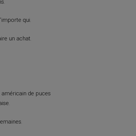
ns.
’importe qui.
ire un achat.
nt américain de puces
ise.
semaines.