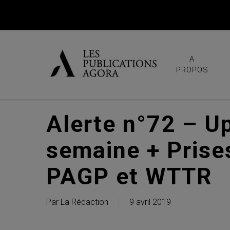
Skip
to
main
content
A
PROPOS
Alerte n°72 – U
semaine + Prise
PAGP et WTTR
Par
La Rédaction
9 avril 2019