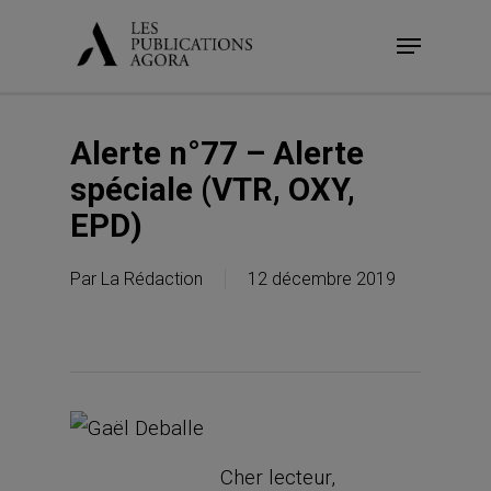
Skip
Menu
to
main
content
Alerte n°77 – Alerte
spéciale (VTR, OXY,
EPD)
Par
La Rédaction
12 décembre 2019
Cher lecteur,