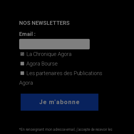
désabonner en un clin d'œil grâce au lien présent dans
chaque email que je reçois. Pour en savoir plus sur mes
droits, je peux consulter
la politique de confidentialité.
.
LIENS UTILES
CGU
POLITIQUE DE CONFIDENTIALITÉ
POLITIQUE DES COOKIES
MENTIONS LÉGALES
AIDE
RECRUTEMENT
LE CERCLE AGORA
RECOMMANDATIONS FINANCIÈRES