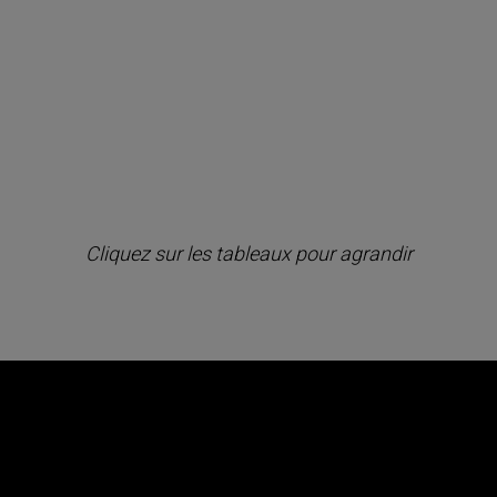
NOS NEWSLETTERS
Email :
La Chronique Agora
Agora Bourse
Les partenaires des Publications
Agora
*En renseignant mon adresse email, j'accepte de recevoir les
newsletters cochées. Mon adresse email restera strictement
confidentielle et ne sera jamais échangée. Je peux me