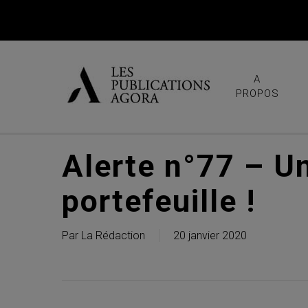
Skip
to
main
content
A
PROPOS
Alerte n°77 – Um
portefeuille !
Par
La Rédaction
20 janvier 2020