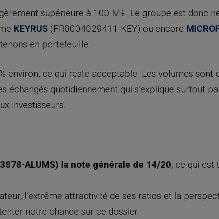
égèrement supérieure à 100 M€. Le groupe est donc n
omme
KEYRUS
(FR0004029411-KEY) ou encore
MICRO
enons en portefeuille.
0% environ, ce qui reste acceptable. Les volumes sont
s échangés quotidiennement qui s’explique surtout par l
ux investisseurs.
3878-ALUMS) la note générale de 14/20
, ce qui est
teur, l’extrême attractivité de ses ratios et la perspec
e tenter notre chance sur ce dossier.