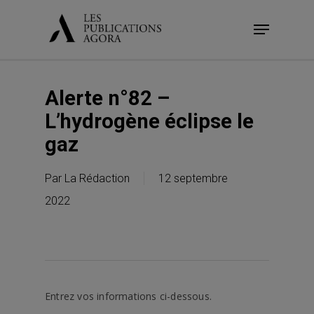
Skip
Menu
to
main
content
Alerte n°82 –
L’hydrogène éclipse le
gaz
Par
La Rédaction
12 septembre
2022
Entrez vos informations ci-dessous.