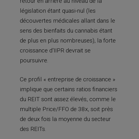
de plus en plus nombreuses), la forte
croissance d’IIPR devrait se
poursuivre.
Ce profil « entreprise de croissance »
implique que certains ratios financiers
du REIT sont assez élevés, comme le
multiple Price/FFO de 38x, soit près
de deux fois la moyenne du secteur
des REITs.
Cependant, il est important de noter
que IIPR a pu poursuivre sa stratégie
d’acquisition agressive sans s’endetter
de manière excessive. En fait, IIPR fait