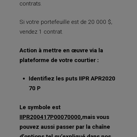
Action à mettre en œuvre via la
plateforme de votre courtier :
Identifiez les puts IIPR APR2020
70 P
Le
symbole e
st
IIPR200417P00070000
,
mais vous
pouvez aussi passer par la chaîne
d’options tel qu’expliqué dans nos
guides (clic droit sur la ligne IIPR,
« option trader », puis choix du bon
put dans la chaîne d’options)