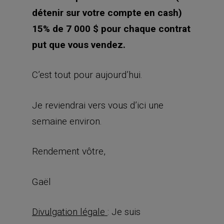
C’est tout pour aujourd’hui.
Je reviendrai vers vous d’ici une
semaine environ.
Rendement vôtre,
Gaël
Divulgation légale
: Je suis
personnellement long sur les actions
suivantes : APLE, CIO, CXW, DEA, DOC,
EPD, OPI, IRM, court put sur les
actions suivantes : CONE, OHI, VNQ,