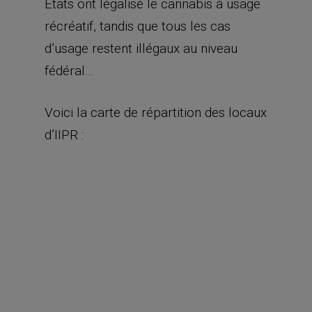
États ont légalisé le cannabis à usage
récréatif, tandis que tous les cas
d’usage restent illégaux au niveau
fédéral…
Voici la carte de répartition des locaux
d’IIPR :
Source : Présentation aux investisseurs
IIPR acquiert des propriétés et conclut
des contrats de bail triple net avec des