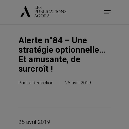
Skip
Menu
to
main
content
Alerte n°84 – Une
stratégie optionnelle…
Et amusante, de
surcroît !
Par
La Rédaction
25 avril 2019
25 avril 2019