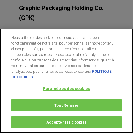
Graphic Packaging Holding Co.
(GPK)
GPK
a publié des résultats
Nous utilisons des cookies pour nous assurer du bon
fonctionnement de notre site, pour personnaliser notre contenu
prometteurs et mis l’accent sur ses
et nos publicités, pour proposer des fonctionnalités
nouveaux produits plus respectueux
disponibles sur les réseaux sociaux et afin d’analyser notre
trafic. Nous partageons également des informations, quant à
de l’environnement. Comme je l’ai déjà
votre navigation sur notre site, avec nos partenaires
analytiques, publicitaires et de réseaux sociaux.
POLITIQUE
dit, je pense que les produits
DE COOKIES
d’emballage s’orientent vers là, de
Paramètres des cookies
toute façon, ce qui pourrait attirer un
acquéreur potentiel.
Tout Refuser
Mais il va falloir agir vite car je pense
Accepter les cookies
que l’action va rebondir rapidement.