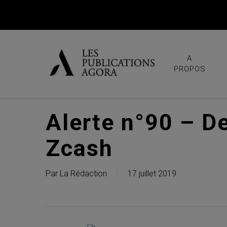
Skip
to
main
content
A
PROPOS
Alerte n°90 – De
Zcash
Par
La Rédaction
17 juillet 2019