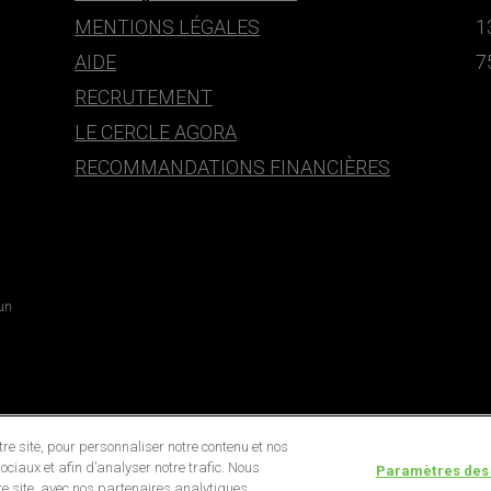
MENTIONS LÉGALES
1
AIDE
7
RECRUTEMENT
LE CERCLE AGORA
RECOMMANDATIONS FINANCIÈRES
 un
e site, pour personnaliser notre contenu et nos
ociaux et afin d’analyser notre trafic. Nous
Paramètres des
e site, avec nos partenaires analytiques,