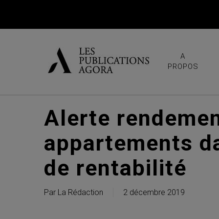
Skip
to
main
content
A
PROPOS
Alerte rendemen
appartements da
de rentabilité
Par
La Rédaction
2 décembre 2019