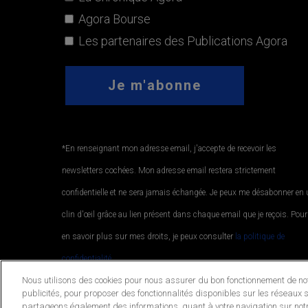
Agora Bourse
Les partenaires des Publications Agora
*En renseignant mon adresse email, j'accepte de recevoir les
newsletters cochées. Mon adresse email restera strictement
confidentielle et ne sera jamais échangée. Je peux me désabonner en
clin d'œil grâce au lien présent dans chaque email que je reçois. Pour
en savoir plus sur mes droits, je peux consulter
la politique de
confidentialité.
.
Nous utilisons des cookies pour nous assurer du bon fonctionnement de notr
publicités, pour proposer des fonctionnalités disponibles sur les réseaux s
partageons également des informations, quant à votre navigation sur notr