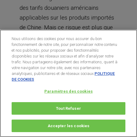
des tarifs douaniers américains
applicables sur les produits importés
de Chine. Mais ce risque est plus que
compensé par le modèle économique
Nous utilisons des cookies pour nous assurer du bon
fonctionnement de notre site, pour personnaliser notre contenu
de chaque magasin
Dollar Tree
.
et nos publicités, pour proposer des fonctionnalités
Chaque magasin affiche des marges
disponibles sur les réseaux sociaux et afin d’analyser notre
trafic. Nous partageons également des informations, quant à
bénéficiaires, une rotation des stocks
votre navigation sur notre site, avec nos partenaires
analytiques, publicitaires et de réseaux sociaux.
POLITIQUE
et un retour sur les capitaux investis
DE COOKIES
tous très élevés. De plus, la direction
Paramètres des cookies
est transparente, en ce qui concerne
les risques posés par les tarifs
Tout Refuser
appliqués aux produits chinois, et elle
a un plan permettant d’en atténuer
Accepter les cookies
l’impact s’ils entrent en vigueur.