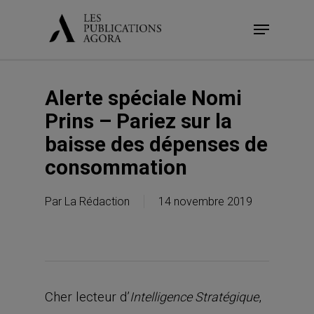
Skip
Menu
to
main
content
Alerte spéciale Nomi
Prins – Pariez sur la
baisse des dépenses de
consommation
Par
La Rédaction
14 novembre 2019
Cher lecteur d’
,
Intelligence Stratégique