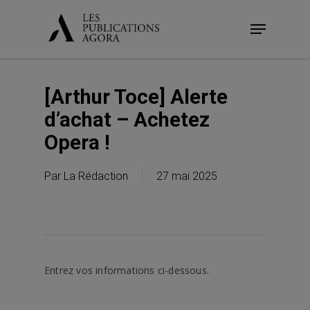
Skip
Menu
to
main
content
[Arthur Toce] Alerte
d’achat – Achetez
Opera !
Par
La Rédaction
27 mai 2025
Entrez vos informations ci-dessous.