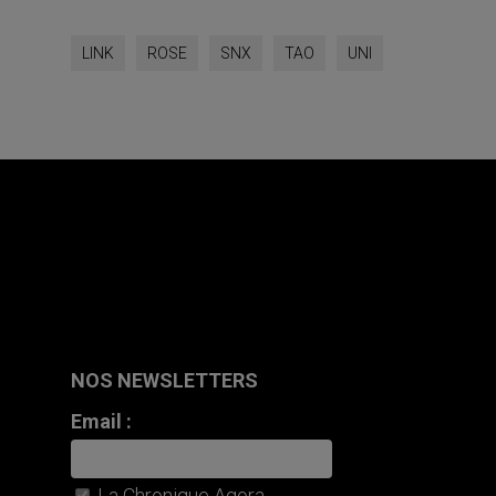
LINK
ROSE
SNX
TAO
UNI
NOS NEWSLETTERS
Email :
La Chronique Agora