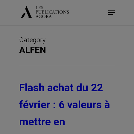
Skip
Menu
to
main
content
Category
ALFEN
Flash achat du 22
février : 6 valeurs à
mettre en