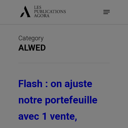
Skip
Menu
to
main
content
Category
ALWED
Flash : on ajuste
notre portefeuille
avec 1 vente,