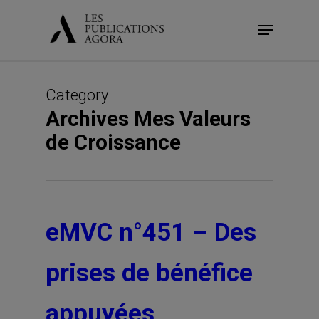
Skip
Menu
to
main
content
Category
Archives Mes Valeurs
de Croissance
eMVC n°451 – Des
prises de bénéfice
appuyées