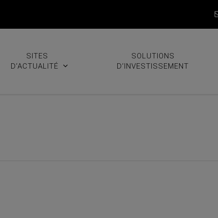
SITES
SOLUTIONS
D’ACTUALITÉ
D’INVESTISSEMENT
3 mars : six nouvelles positi