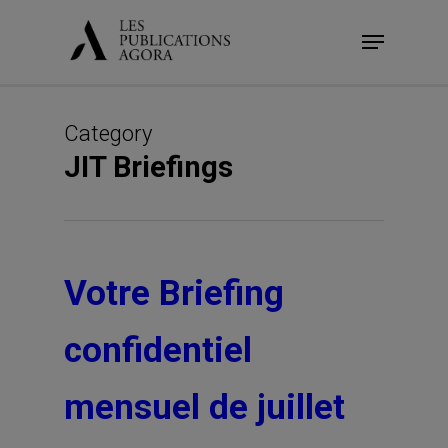
Skip
Menu
to
main
content
Category
JIT Briefings
Votre Briefing
confidentiel
mensuel de juillet